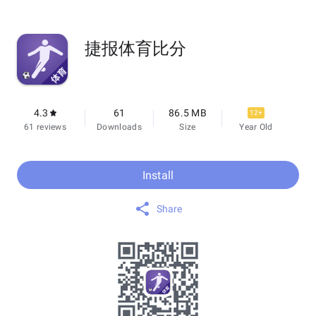
捷报体育比分
4.3
61
86.5 MB
12+
61 reviews
Downloads
Size
Year Old
Install
Share